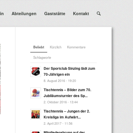
in
Abteilungen
Gaststätte
Kontakt
Beliebt
Kürzlich
Kommentare
Schlagworte
Der Sportclub Sinzing lädt zum
70-Jährigen ein
8. August 2016 - 19:20
Tischtennis – Bilder zum 70.
Jubiläumsturnier des Sp...
2. Oktober 2016 - 13:44
Tischtennis – Jungen der 2.
Kreisliga im Aufwärt...
2. April 2017 - 11:56
Mitgliederehrung auf der