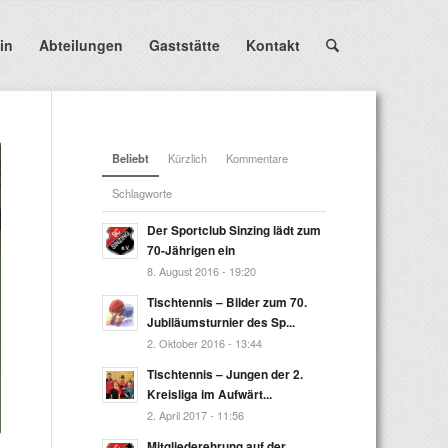
in
Abteilungen
Gaststätte
Kontakt
Beliebt
Kürzlich
Kommentare
Schlagworte
Der Sportclub Sinzing lädt zum
70-Jährigen ein
8. August 2016 - 19:20
Tischtennis – Bilder zum 70.
Jubiläumsturnier des Sp...
2. Oktober 2016 - 13:44
Tischtennis – Jungen der 2.
Kreisliga im Aufwärt...
2. April 2017 - 11:56
Mitgliederehrung auf der