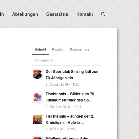
in
Abteilungen
Gaststätte
Kontakt
Beliebt
Kürzlich
Kommentare
Schlagworte
Der Sportclub Sinzing lädt zum
70-Jährigen ein
8. August 2016 - 19:20
Tischtennis – Bilder zum 70.
Jubiläumsturnier des Sp...
2. Oktober 2016 - 13:44
Tischtennis – Jungen der 2.
Kreisliga im Aufwärt...
2. April 2017 - 11:56
Mitgliederehrung auf der