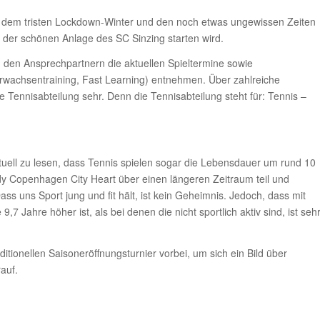
h dem tristen Lockdown-Winter und den noch etwas ungewissen Zeiten
 der schönen Anlage des SC Sinzing starten wird.
den Ansprechpartnern die aktuellen Spieltermine sowie
rwachsentraining, Fast Learning) entnehmen. Über zahlreiche
e Tennisabteilung sehr. Denn die Tennisabteilung steht für: Tennis –
uell zu lesen, dass Tennis spielen sogar die Lebensdauer um rund 10
y Copenhagen City Heart über einen längeren Zeitraum teil und
ass uns Sport jung und fit hält, ist kein Geheimnis. Jedoch, dass mit
 Jahre höher ist, als bei denen die nicht sportlich aktiv sind, ist seh
tionellen Saisoneröffnungsturnier vorbei, um sich ein Bild über
auf.