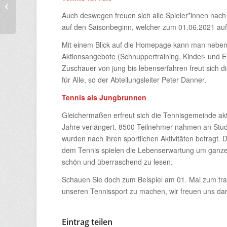
Einfach und spielerisch
Tennis lernen!
Auch deswegen freuen sich alle Spieler*innen nac
auf den Saisonbeginn, welcher zum 01.06.2021 auf
Mit einem Blick auf die Homepage kann man neben 
Aktionsangebote (Schnuppertraining, Kinder- und E
Zuschauer von jung bis lebenserfahren freut sich di
für Alle, so der Abteilungsleiter Peter Danner.
Tennis als Jungbrunnen
Gleichermaßen erfreut sich die Tennisgemeinde akt
Jahre verlängert. 8500 Teilnehmer nahmen an Stud
wurden nach ihren sportlichen Aktivitäten befragt. D
dem Tennis spielen die Lebenserwartung um ganze 9,7
schön und überraschend zu lesen.
Schauen Sie doch zum Beispiel am 01. Mai zum tradi
unseren Tennissport zu machen, wir freuen uns dar
Eintrag teilen