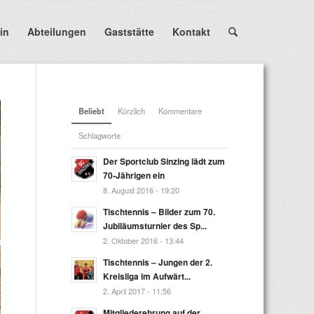
in
Abteilungen
Gaststätte
Kontakt
Beliebt
Kürzlich
Kommentare
Schlagworte
Der Sportclub Sinzing lädt zum
70-Jährigen ein
8. August 2016 - 19:20
Tischtennis – Bilder zum 70.
Jubiläumsturnier des Sp...
2. Oktober 2016 - 13:44
Tischtennis – Jungen der 2.
Kreisliga im Aufwärt...
2. April 2017 - 11:56
Mitgliederehrung auf der